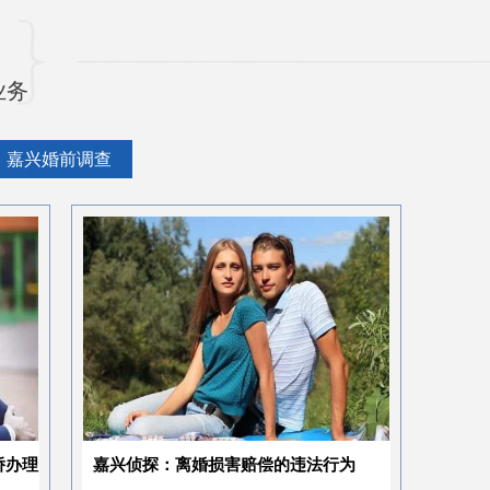
业务
嘉兴婚前调查
嘉兴侦探：离婚损害赔偿的违法行为
嘉兴市调查公司：法