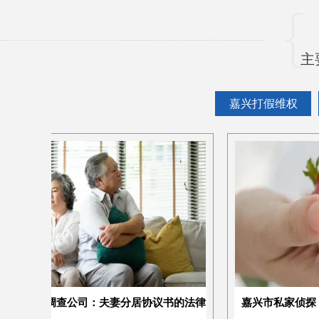
主
嘉兴打假维权
公司：夫妻分居协议书的法律
嘉兴市私家侦探：录音遗嘱怎