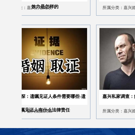
效力是怎样的
嘉兴打假维权
所属分类：嘉兴婚姻调查
：遗嘱见证人条件需要哪些-遗
嘉兴私家调查：解决私自收养
见证人有什么法律责任
关问题
嘉兴婚姻调查
所属分类：嘉兴婚姻调查